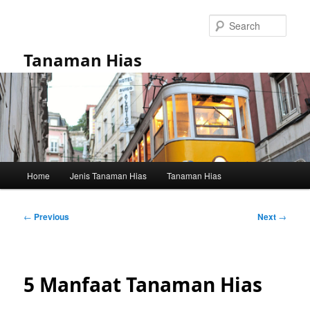
Skip
to
Sear
primary
content
Tanaman Hias
Main
Home
Jenis Tanaman Hias
Tanaman Hias
menu
Post
←
Previous
Next
→
navigation
5 Manfaat Tanaman Hias