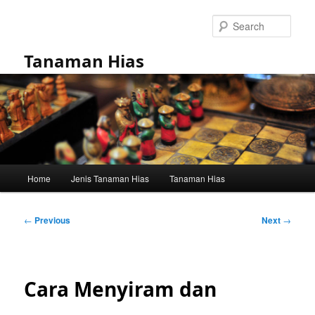
Skip
to
Sear
primary
content
Tanaman Hias
Main
Home
Jenis Tanaman Hias
Tanaman Hias
menu
Post
←
Previous
Next
→
navigation
Cara Menyiram dan