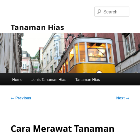
Skip
to
Sear
primary
content
Tanaman Hias
Main
Home
Jenis Tanaman Hias
Tanaman Hias
menu
Post
←
Previous
Next
→
navigation
Cara Merawat Tanaman