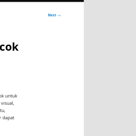
Next
→
ocok
ok untuk
visual,
tu,
r dapat