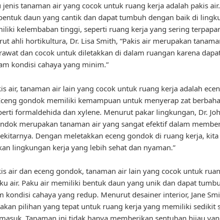
 jenis tanaman air yang cocok untuk ruang kerja adalah pakis air.
bentuk daun yang cantik dan dapat tumbuh dengan baik di ling
liki kelembaban tinggi, seperti ruang kerja yang sering terpapa
ut ahli hortikultura, Dr. Lisa Smith, “Pakis air merupakan tanam
awat dan cocok untuk diletakkan di dalam ruangan karena dapa
am kondisi cahaya yang minim.”
kis air, tanaman air lain yang cocok untuk ruang kerja adalah ece
Eceng gondok memiliki kemampuan untuk menyerap zat berbah
perti formaldehida dan xylene. Menurut pakar lingkungan, Dr. Jo
ondok merupakan tanaman air yang sangat efektif dalam membe
sekitarnya. Dengan meletakkan eceng gondok di ruang kerja, kita
an lingkungan kerja yang lebih sehat dan nyaman.”
kis air dan eceng gondok, tanaman air lain yang cocok untuk ruan
ku air. Paku air memiliki bentuk daun yang unik dan dapat tum
m kondisi cahaya yang redup. Menurut desainer interior, Jane Smi
akan pilihan yang tepat untuk ruang kerja yang memiliki sedikit 
masuk. Tanaman ini tidak hanya memberikan sentuhan hijau yan