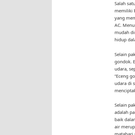
Salah satu
memiliki 
yang memi
AC. Menur
mudah dir
hidup dal
Selain pa
gondok. 
udara, se
“Eceng g
udara di 
menciptak
Selain pa
adalah pa
baik dala
air merup
matahari 