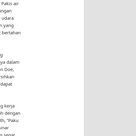
 Pakis air
kungan
r udara
an yang
t bertahan
ng
aya dalam
hn Doe,
rsihkan
 dapat
g kerja
buh dengan
th, “Paku
sinar
g segar,