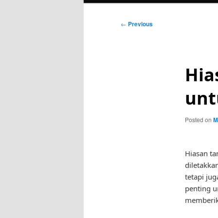
Post
←
Previous
navigation
Hia
unt
Posted on
M
Hiasan ta
diletakka
tetapi jug
penting u
memberik