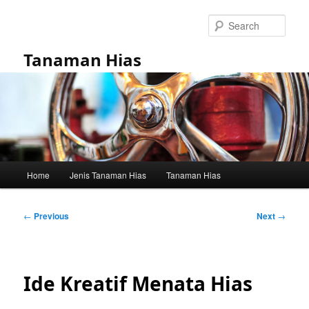
Skip
to
Sear
primary
content
Tanaman Hias
Main
Home
Jenis Tanaman Hias
Tanaman Hias
menu
Post
←
Previous
Next
→
navigation
Ide Kreatif Menata Hias