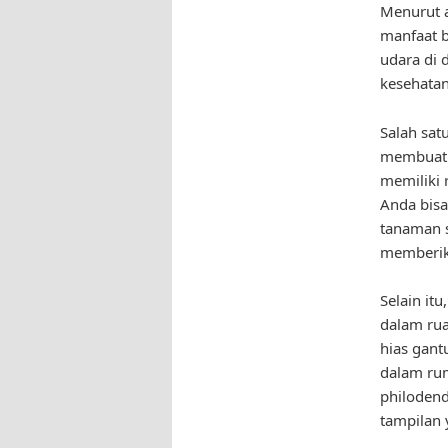
Menurut a
manfaat b
udara di 
kesehatan
Salah sat
membuat v
memiliki 
Anda bis
tanaman s
memberik
Selain it
dalam rua
hias gant
dalam rum
philodend
tampilan 