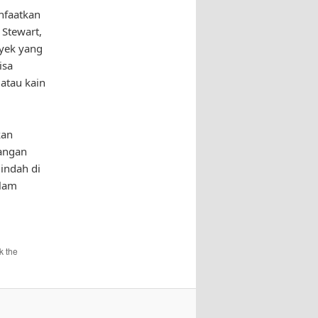
nfaatkan
 Stewart,
oyek yang
isa
atau kain
kan
jangan
indah di
alam
k the