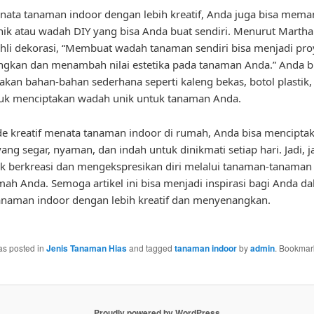
ata tanaman indoor dengan lebih kreatif, Anda juga bisa mema
nik atau wadah DIY yang bisa Anda buat sendiri. Menurut Martha
hli dekorasi, “Membuat wadah tanaman sendiri bisa menjadi pr
gkan dan menambah nilai estetika pada tanaman Anda.” Anda b
an bahan-bahan sederhana seperti kaleng bekas, botol plastik, 
tuk menciptakan wadah unik untuk tanaman Anda.
e kreatif menata tanaman indoor di rumah, Anda bisa mencipta
ang segar, nyaman, dan indah untuk dinikmati setiap hari. Jadi, 
k berkreasi dan mengekspresikan diri melalui tanaman-tanaman 
ah Anda. Semoga artikel ini bisa menjadi inspirasi bagi Anda d
naman indoor dengan lebih kreatif dan menyenangkan.
as posted in
Jenis Tanaman Hias
and tagged
tanaman indoor
by
admin
. Bookmar
Proudly powered by WordPress