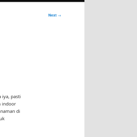
Next
→
iya, pasti
n indoor
anaman di
tuk