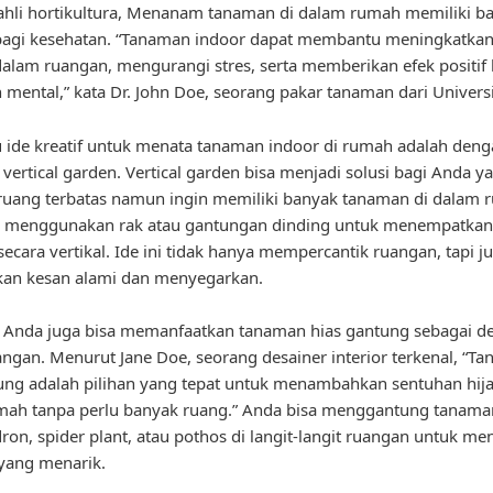
hli hortikultura, Menanam tanaman di dalam rumah memiliki b
agi kesehatan. “Tanaman indoor dapat membantu meningkatkan 
dalam ruangan, mengurangi stres, serta memberikan efek positif 
 mental,” kata Dr. John Doe, seorang pakar tanaman dari Universi
u ide kreatif untuk menata tanaman indoor di rumah adalah den
ertical garden. Vertical garden bisa menjadi solusi bagi Anda y
ruang terbatas namun ingin memiliki banyak tanaman di dalam 
a menggunakan rak atau gantungan dinding untuk menempatkan
ecara vertikal. Ide ini tidak hanya mempercantik ruangan, tapi j
an kesan alami dan menyegarkan.
u, Anda juga bisa memanfaatkan tanaman hias gantung sebagai d
ngan. Menurut Jane Doe, seorang desainer interior terkenal, “T
ung adalah pilihan yang tepat untuk menambahkan sentuhan hija
ah tanpa perlu banyak ruang.” Anda bisa menggantung tanaman
ron, spider plant, atau pothos di langit-langit ruangan untuk me
yang menarik.