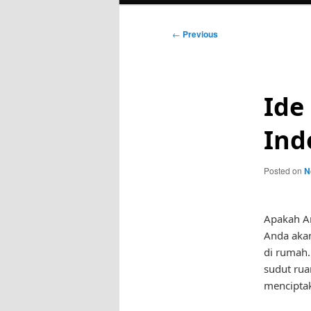
Post
←
Previous
navigation
Ide
Ind
Posted on
N
Apakah An
Anda akan
di rumah.
sudut rua
mencipta