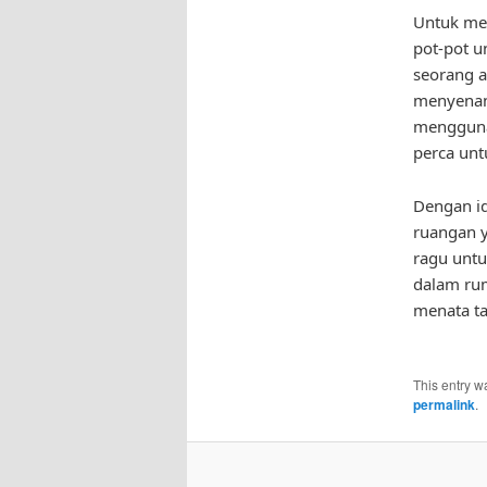
Untuk men
pot-pot u
seorang a
menyenan
menggunak
perca un
Dengan id
ruangan y
ragu untu
dalam rum
menata ta
This entry w
permalink
.