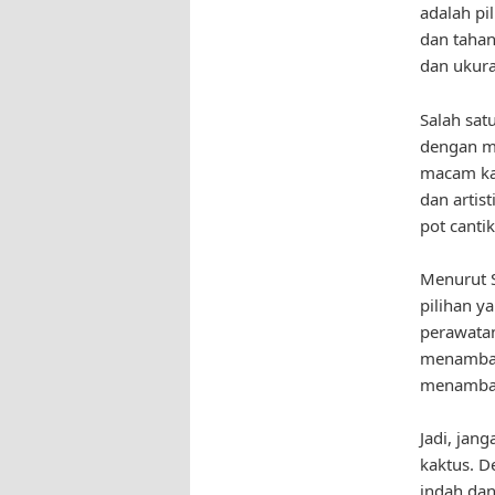
adalah pi
dan tahan
dan ukura
Salah sat
dengan m
macam ka
dan artis
pot canti
Menurut S
pilihan y
perawatan
menambah
menambah
Jadi, jan
kaktus. D
indah dan