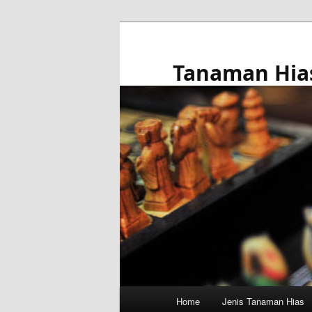
Skip
to
primary
Tanaman Hia
content
Main
Home
Jenis Tanaman Hias
menu