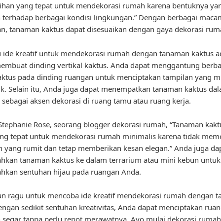
lihan yang tepat untuk mendekorasi rumah karena bentuknya ya
 terhadap berbagai kondisi lingkungan.” Dengan berbagai macam
n, tanaman kaktus dapat disesuaikan dengan gaya dekorasi rum
u ide kreatif untuk mendekorasi rumah dengan tanaman kaktus a
embuat dinding vertikal kaktus. Anda dapat menggantung berba
ktus pada dinding ruangan untuk menciptakan tampilan yang m
tik. Selain itu, Anda juga dapat menempatkan tanaman kaktus dal
k sebagai aksen dekorasi di ruang tamu atau ruang kerja.
tephanie Rose, seorang blogger dekorasi rumah, “Tanaman kakt
ang tepat untuk mendekorasi rumah minimalis karena tidak mem
 yang rumit dan tetap memberikan kesan elegan.” Anda juga da
kan tanaman kaktus ke dalam terrarium atau mini kebun untuk
kan sentuhan hijau pada ruangan Anda.
gan ragu untuk mencoba ide kreatif mendekorasi rumah dengan 
engan sedikit sentuhan kreativitas, Anda dapat menciptakan rua
 segar tanpa perlu repot merawatnya. Ayo mulai dekorasi ruma