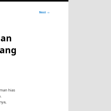
Next
→
gan
yang
aman hias
.
nya,