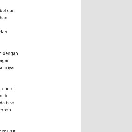
bel dan
ihan
dari
an dengan
agai
lainnya
tung di
n di
da bisa
ambah
 Menurut