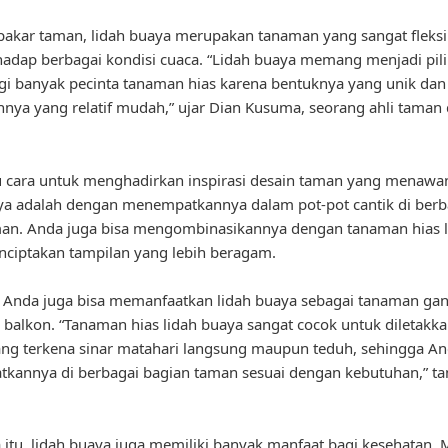
akar taman, lidah buaya merupakan tanaman yang sangat fleksi
hadap berbagai kondisi cuaca. “Lidah buaya memang menjadi pil
agi banyak pecinta tanaman hias karena bentuknya yang unik dan
nya yang relatif mudah,” ujar Dian Kusuma, seorang ahli taman 
u cara untuk menghadirkan inspirasi desain taman yang menaw
ya adalah dengan menempatkannya dalam pot-pot cantik di berb
man. Anda juga bisa mengombinasikannya dengan tanaman hias 
ciptakan tampilan yang lebih beragam.
u, Anda juga bisa memanfaatkan lidah buaya sebagai tanaman gan
u balkon. “Tanaman hias lidah buaya sangat cocok untuk diletakka
ng terkena sinar matahari langsung maupun teduh, sehingga An
kannya di berbagai bagian taman sesuai dengan kebutuhan,” t
 itu, lidah buaya juga memiliki banyak manfaat bagi kesehatan.