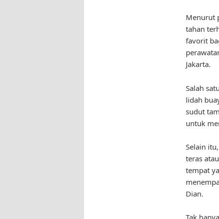
Menurut p
tahan ter
favorit b
perawatan
Jakarta.
Salah sat
lidah bua
sudut ta
untuk men
Selain it
teras ata
tempat ya
menempat
Dian.
Tak hanya