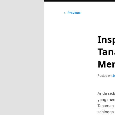
Post
←
Previous
navigation
Ins
Tan
Me
Posted on
J
Anda sed
yang mena
Tanaman i
sehingga