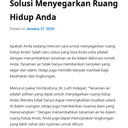
Solusi Menyegarkan Ruang
Hidup Anda
Posted on
January 27, 2026
Apakah Anda sedang mencari cara untuk menyegarkan ruang
hidup Anda? Salah satu solusi yang bisa Anda coba adalah
dengan menambahkan tanaman air ke dalam dekorasi rumah
Anda. Tanaman air tidak hanya memberikan tampilan yang
segar dan alami, tetapi juga memiliki banyak manfaat bagi
kesehatan dan lingkungan.
Menurut pakar hortikultura, Dr. Lutfi Hidayat, “Tanaman air
adalah pilihan yang tepat untuk menyegarkan ruang hidup
Anda. Mereka tidak hanya dapat meningkatkan kualitas udara
di dalam ruangan, tetapi juga memberikan nuansa alam yang
menenangkan.” Dengan menambahkan tanaman air ke dalam
ruang hidup Anda, Anda juga dapat menciptakan lingkungan
yang lebih sehat dan nyaman untuk dihuni.