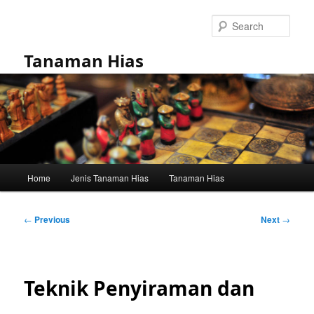
Skip
to
Sear
primary
content
Tanaman Hias
Main
Home
Jenis Tanaman Hias
Tanaman Hias
menu
Post
←
Previous
Next
→
navigation
Teknik Penyiraman dan