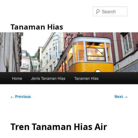
Skip
to
Sear
primary
content
Tanaman Hias
Main
Home
Jenis Tanaman Hias
Tanaman Hias
menu
Post
←
Previous
Next
→
navigation
Tren Tanaman Hias Air