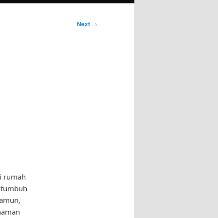
Next
→
di rumah
n tumbuh
Namun,
anaman