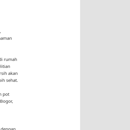
,
anaman
di rumah
itian
rsih akan
ih sehat.
n pot
 Bogor,
i
i dengan