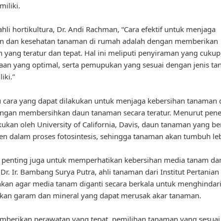
miliki.
hli hortikultura, Dr. Andi Rachman, “Cara efektif untuk menjaga
an dan kesehatan tanaman di rumah adalah dengan memberikan
 yang teratur dan tepat. Hal ini meliputi penyiraman yang cukup
an yang optimal, serta pemupukan yang sesuai dengan jenis t
iki.”
u cara yang dapat dilakukan untuk menjaga kebersihan tanaman 
ngan membersihkan daun tanaman secara teratur. Menurut penel
kukan oleh University of California, Davis, daun tanaman yang be
sien dalam proses fotosintesis, sehingga tanaman akan tumbuh leb
u, penting juga untuk memperhatikan kebersihan media tanam da
Dr. Ir. Bambang Surya Putra, ahli tanaman dari Institut Pertanian
an agar media tanam diganti secara berkala untuk menghindar
an garam dan mineral yang dapat merusak akar tanaman.
mberikan perawatan yang tepat, pemilihan tanaman yang sesua