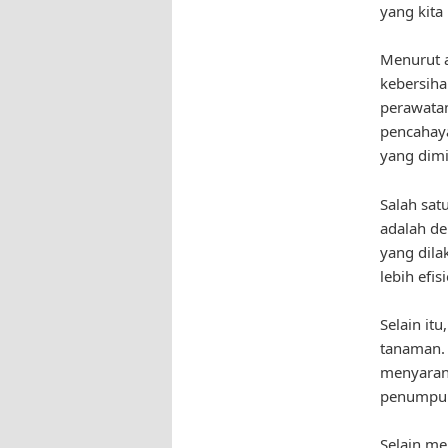
yang kita 
Menurut a
kebersih
perawatan
pencahaya
yang dimil
Salah sat
adalah de
yang dila
lebih efi
Selain it
tanaman. 
menyarank
penumpuk
Selain me