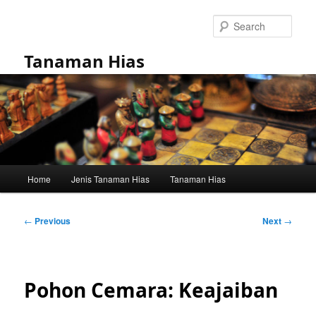
Skip
to
Sear
primary
content
Tanaman Hias
Main
Home
Jenis Tanaman Hias
Tanaman Hias
menu
Post
←
Previous
Next
→
navigation
Pohon Cemara: Keajaiban