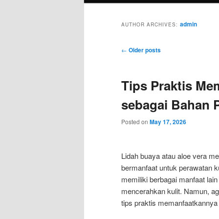
admin
AUTHOR ARCHIVES:
Post
←
Older posts
navigation
Tips Praktis Me
sebagai Bahan P
Posted on
May 17, 2026
Lidah buaya atau aloe vera m
bermanfaat untuk perawatan ku
memiliki berbagai manfaat lain
mencerahkan kulit. Namun, ag
tips praktis memanfaatkannya 